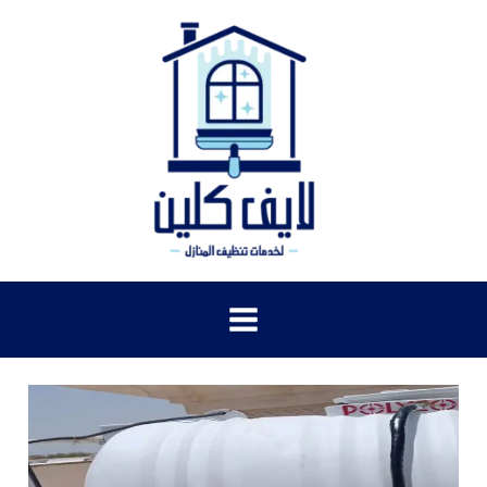
خطي
لى
لمحتوى