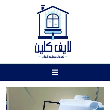
خطي
لى
لمحتوى