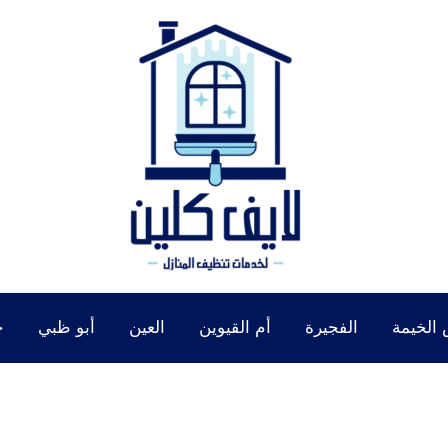
الخيمة
الفجيرة
أم القيوين
العين
أبو ظبي
خ