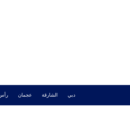
خطي
لى
لمحتوى
دبي
الشارقة
عجمان
رأس 